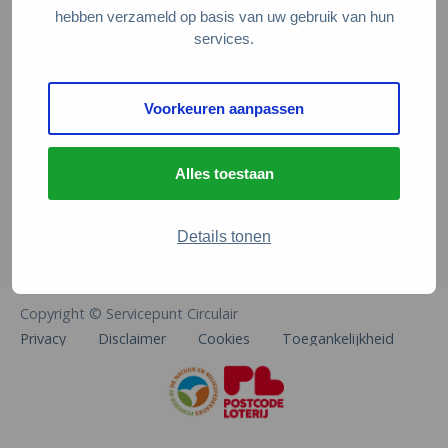
Veelgestelde vragen
hebben verzameld op basis van uw gebruik van hun
services.
Contact
De Natuur en Milieufederaties
Voorkeuren aanpassen
Arthur van Schendelstraat 600
3511 MJ Utrecht
Alles toestaan
info@natuurenmilieufederaties.nl
030-2567360
Details tonen
Copyright © Servicepunt Circulair
Privacy
Disclaimer
Cookies
Toegankelijkheid