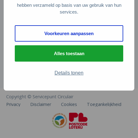
Veelgestelde vragen
hebben verzameld op basis van uw gebruik van hun
services.
Contact
De Natuur en Milieufederaties
Voorkeuren aanpassen
Arthur van Schendelstraat 600
3511 MJ Utrecht
Alles toestaan
info@natuurenmilieufederaties.nl
030-2567360
Details tonen
Copyright © Servicepunt Circulair
Privacy
Disclaimer
Cookies
Toegankelijkheid