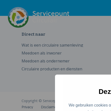
Direct naar
Wat is een circulaire samenleving
Meedoen als inwoner
Meedoen als ondernemer
Circulaire producten en diensten
Dez
Copyright © Servicepunt Circulair
We gebruiken cookies om
Privacy
Disclaimer
Cookies
Toegankelijkhe