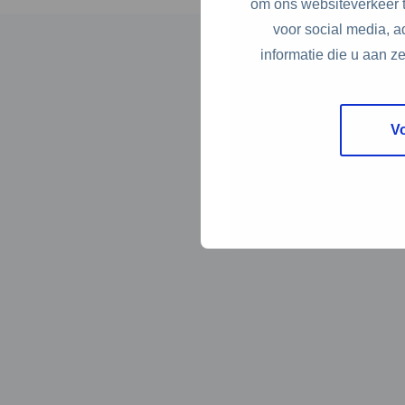
om ons websiteverkeer t
voor social media, 
informatie die u aan z
V