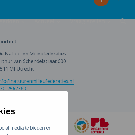
eedoen
Actueel
Vraag stellen
ontact
e Natuur en Milieufederaties
rthur van Schendelstraat 600
511 MJ Utrecht
nfo@natuurenmilieufederaties.nl
30-2567360
kies
ocial media te bieden en