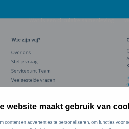
Wat is een circulaire samenleving
M
Wie zijn wij?
C
D
Over ons
A
Stel je vraag
3
Servicepunt Team
i
Veelgestelde vragen
0
e website maakt gebruik van coo
 content en advertenties te personaliseren, om functies voor s
id