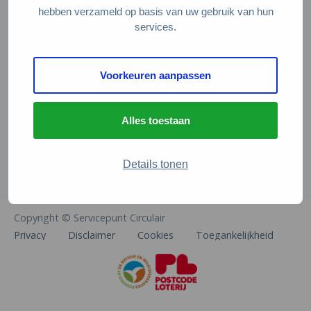
Veelgestelde vragen
hebben verzameld op basis van uw gebruik van hun
services.
Contact
De Natuur en Milieufederaties
Voorkeuren aanpassen
Arthur van Schendelstraat 600
3511 MJ Utrecht
Alles toestaan
info@natuurenmilieufederaties.nl
030-2567360
Details tonen
Copyright © Servicepunt Circulair
Privacy
Disclaimer
Cookies
Toegankelijkheid