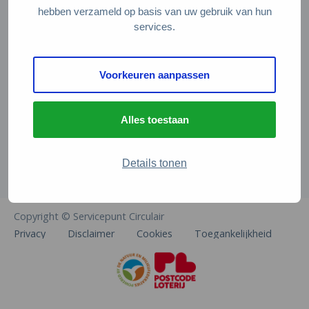
Veelgestelde vragen
hebben verzameld op basis van uw gebruik van hun
services.
Contact
De Natuur en Milieufederaties
Voorkeuren aanpassen
Arthur van Schendelstraat 600
3511 MJ Utrecht
Alles toestaan
info@natuurenmilieufederaties.nl
030-2567360
Details tonen
Copyright © Servicepunt Circulair
Privacy
Disclaimer
Cookies
Toegankelijkheid