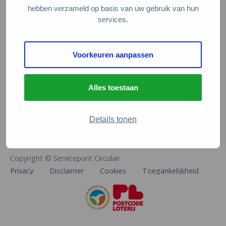
Veelgestelde vragen
hebben verzameld op basis van uw gebruik van hun
services.
Contact
De Natuur en Milieufederaties
Voorkeuren aanpassen
Arthur van Schendelstraat 600
3511 MJ Utrecht
Alles toestaan
info@natuurenmilieufederaties.nl
030-2567360
Details tonen
Copyright © Servicepunt Circulair
Privacy
Disclaimer
Cookies
Toegankelijkheid