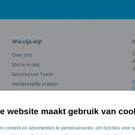
Wat is een circulaire samenleving
M
Wie zijn wij?
C
D
Over ons
A
Stel je vraag
3
Servicepunt Team
i
Veelgestelde vragen
0
e website maakt gebruik van coo
 content en advertenties te personaliseren, om functies voor s
id