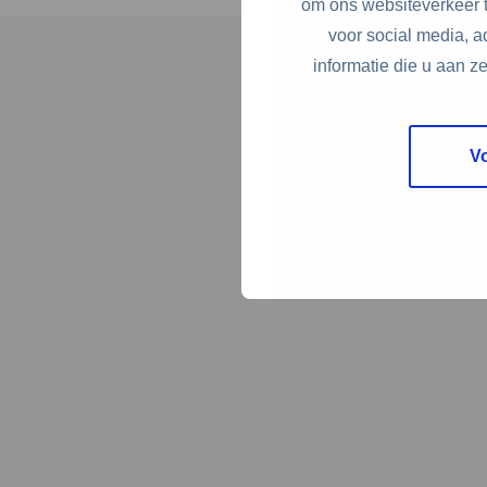
om ons websiteverkeer t
voor social media, 
informatie die u aan z
V