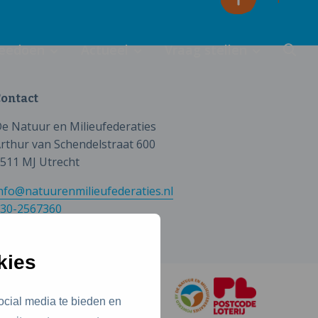
eedoen
Actueel
Vraag stellen
ontact
e Natuur en Milieufederaties
rthur van Schendelstraat 600
511 MJ Utrecht
nfo@natuurenmilieufederaties.nl
30-2567360
kies
ocial media te bieden en