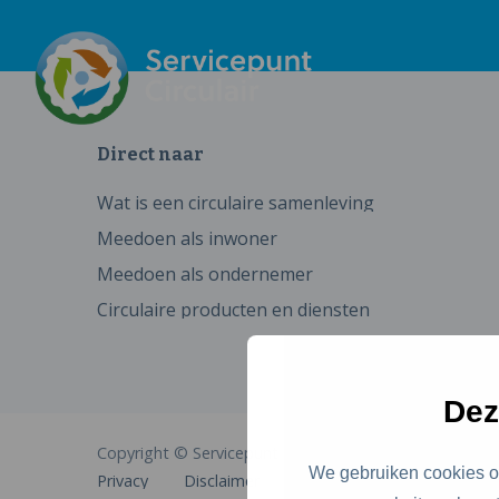
Direct naar
Wat is een circulaire samenleving
Meedoen als inwoner
Meedoen als ondernemer
Circulaire producten en diensten
Dez
Copyright © Servicepunt Circulair
We gebruiken cookies om
Privacy
Disclaimer
Cookies
Toegankelijkhe