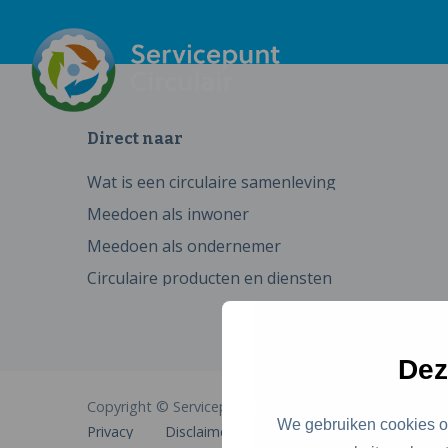
Direct naar
Wat is een circulaire samenleving
Meedoen als inwoner
Meedoen als ondernemer
Circulaire producten en diensten
Dez
Copyright © Servicepunt Circulair
We gebruiken cookies om
Privacy
Disclaimer
Cookies
Toegankelijkhe