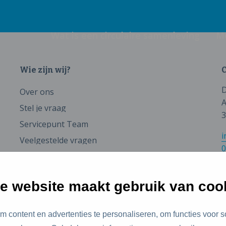
Wat is een circulaire samenleving
M
Wie zijn wij?
C
D
Over ons
A
Stel je vraag
3
Servicepunt Team
i
Veelgestelde vragen
0
e website maakt gebruik van coo
 content en advertenties te personaliseren, om functies voor s
id