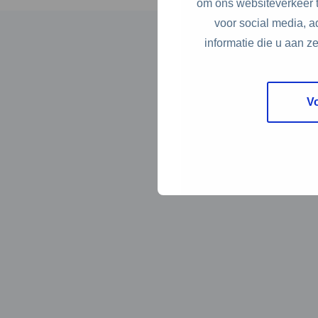
om ons websiteverkeer t
voor social media, 
informatie die u aan z
V