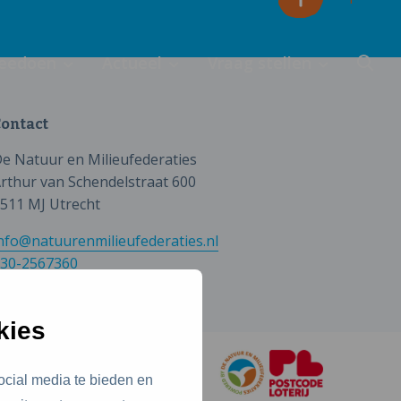
eedoen
Actueel
Vraag stellen
ontact
e Natuur en Milieufederaties
rthur van Schendelstraat 600
511 MJ Utrecht
nfo@natuurenmilieufederaties.nl
30-2567360
kies
ocial media te bieden en