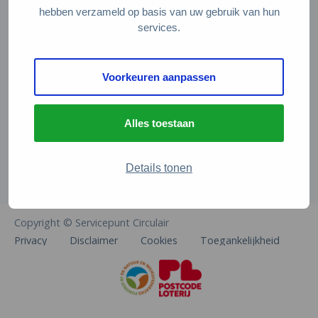
Veelgestelde vragen
hebben verzameld op basis van uw gebruik van hun
services.
Contact
De Natuur en Milieufederaties
Voorkeuren aanpassen
Arthur van Schendelstraat 600
3511 MJ Utrecht
Alles toestaan
info@natuurenmilieufederaties.nl
030-2567360
Details tonen
Copyright © Servicepunt Circulair
Privacy
Disclaimer
Cookies
Toegankelijkheid