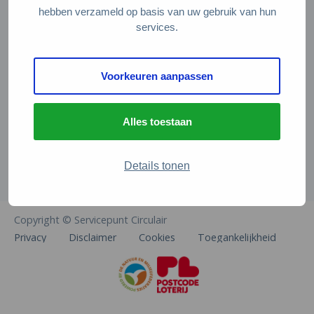
Veelgestelde vragen
hebben verzameld op basis van uw gebruik van hun
services.
Contact
De Natuur en Milieufederaties
Voorkeuren aanpassen
Arthur van Schendelstraat 600
3511 MJ Utrecht
Alles toestaan
info@natuurenmilieufederaties.nl
030-2567360
Details tonen
Copyright © Servicepunt Circulair
Privacy
Disclaimer
Cookies
Toegankelijkheid