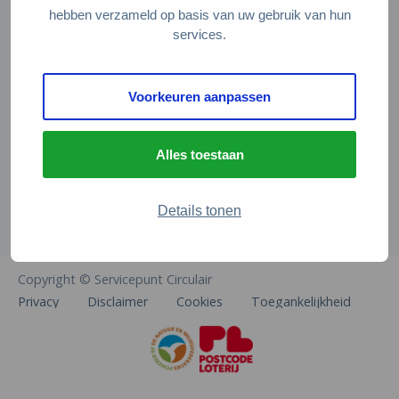
Veelgestelde vragen
hebben verzameld op basis van uw gebruik van hun
services.
Contact
De Natuur en Milieufederaties
Voorkeuren aanpassen
Arthur van Schendelstraat 600
3511 MJ Utrecht
Alles toestaan
info@natuurenmilieufederaties.nl
030-2567360
Details tonen
Copyright © Servicepunt Circulair
Privacy
Disclaimer
Cookies
Toegankelijkheid