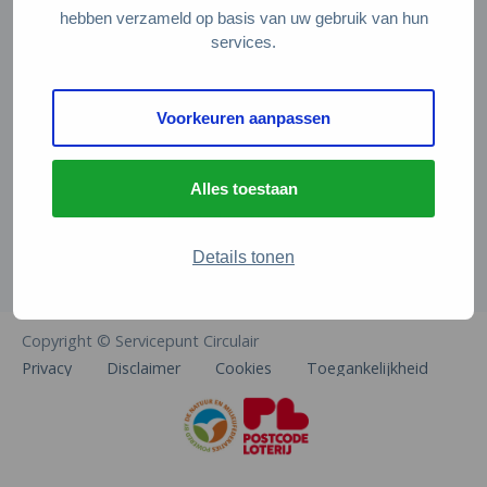
Veelgestelde vragen
hebben verzameld op basis van uw gebruik van hun
services.
Contact
De Natuur en Milieufederaties
Voorkeuren aanpassen
Arthur van Schendelstraat 600
3511 MJ Utrecht
Alles toestaan
info@natuurenmilieufederaties.nl
030-2567360
Details tonen
Copyright © Servicepunt Circulair
Privacy
Disclaimer
Cookies
Toegankelijkheid