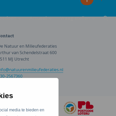
eedoen
Actueel
Vraag stellen
ontact
e Natuur en Milieufederaties
rthur van Schendelstraat 600
511 MJ Utrecht
nfo@natuurenmilieufederaties.nl
30-2567360
kies
ocial media te bieden en