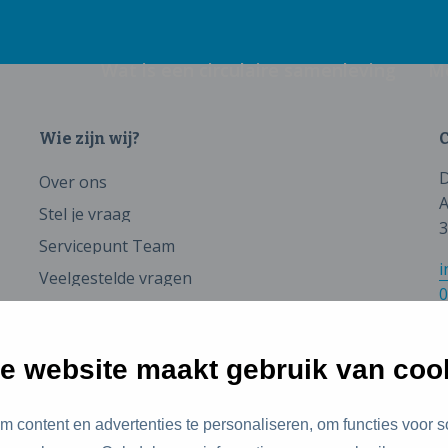
Wat is een circulaire samenleving
M
Wie zijn wij?
C
D
Over ons
A
Stel je vraag
3
Servicepunt Team
i
Veelgestelde vragen
0
e website maakt gebruik van coo
 content en advertenties te personaliseren, om functies voor s
id