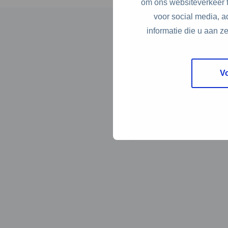
om ons websiteverkeer t
voor social media, 
informatie die u aan z
V