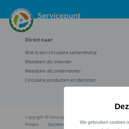
Direct naar
Wat is een circulaire samenleving
Meedoen als inwoner
Meedoen als ondernemer
Circulaire producten en diensten
Dez
Copyright © Servicepunt Circulair
We gebruiken cookies om
Privacy
Disclaimer
Cookies
Toegankelijkhe