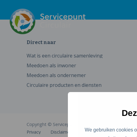
Direct naar
Wat is een circulaire samenleving
Meedoen als inwoner
Meedoen als ondernemer
Circulaire producten en diensten
Dez
Copyright © Servicepunt Circulair
We gebruiken cookies om
Privacy
Disclaimer
Cookies
Toegankelijkhe