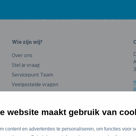
Wat is een circulaire samenleving
M
Wie zijn wij?
C
D
Over ons
A
Stel je vraag
3
Servicepunt Team
i
Veelgestelde vragen
0
e website maakt gebruik van coo
 content en advertenties te personaliseren, om functies voor s
id