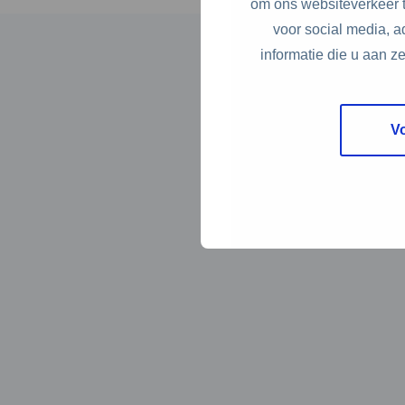
om ons websiteverkeer t
voor social media, 
informatie die u aan z
V