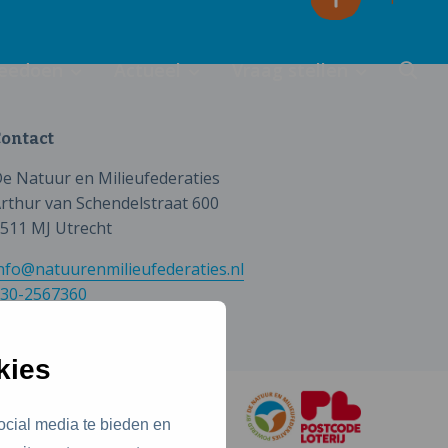
eedoen
Actueel
Vraag stellen
ontact
e Natuur en Milieufederaties
rthur van Schendelstraat 600
511 MJ Utrecht
nfo@natuurenmilieufederaties.nl
30-2567360
kies
ocial media te bieden en