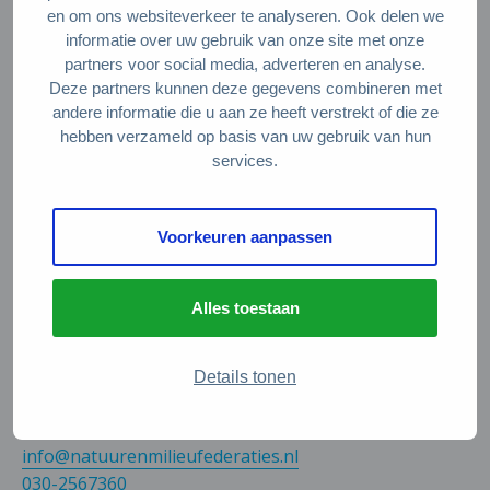
en om ons websiteverkeer te analyseren. Ook delen we
Circulaire producten en diensten
informatie over uw gebruik van onze site met onze
partners voor social media, adverteren en analyse.
Deze partners kunnen deze gegevens combineren met
Wie zijn wij?
andere informatie die u aan ze heeft verstrekt of die ze
hebben verzameld op basis van uw gebruik van hun
Over ons
services.
Stel je vraag
Servicepunt Team
Voorkeuren aanpassen
Veelgestelde vragen
Alles toestaan
Contact
De Natuur en Milieufederaties
Details tonen
Arthur van Schendelstraat 600
3511 MJ Utrecht
info@natuurenmilieufederaties.nl
030-2567360