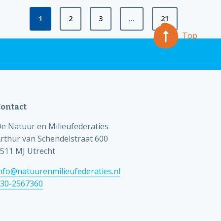
1
2
3
…
21
Top
ontact
e Natuur en Milieufederaties
rthur van Schendelstraat 600
511 MJ Utrecht
nfo@natuurenmilieufederaties.nl
30-2567360