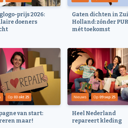
glogo-prijs 2026:
Gaten dichten in Zu
ulaire doeners
Holland: zónder PUR
cht
mét toekomst
s
Op
03 okt 25
Nieuws
Op
09 sep 25
agne van start:
Heel Nederland
reren maar!
repareert kleding