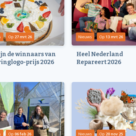
s
Op
27 mrt 26
Nieuws
Op
13 mrt 26
zijn de winnaars van
Heel Nederland
ringlogo-prijs 2026
Repareert 2026
s
Op
06 feb 26
Nieuws
Op
20 nov 25