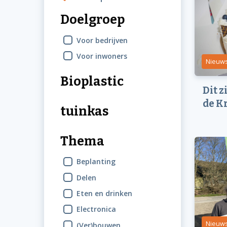
Doelgroep
Voor bedrijven
Voor inwoners
Nieuw
Bioplastic
Dit 
de K
tuinkas
Thema
Beplanting
Delen
Eten en drinken
Electronica
Nieuw
(Ver)bouwen