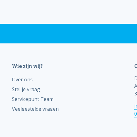
Wie zijn wij?
C
D
Over ons
A
Stel je vraag
3
Servicepunt Team
i
Veelgestelde vragen
0