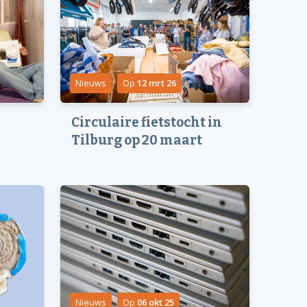
Nieuws
Op
12 mrt 26
Circulaire fietstocht in
Tilburg op 20 maart
Nieuws
Op
06 okt 25