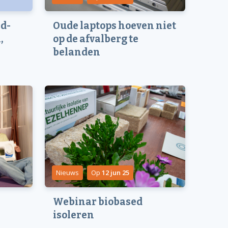
id-
Oude laptops hoeven niet
,
op de afvalberg te
belanden
Nieuws
Op
12 jun 25
Webinar biobased
isoleren