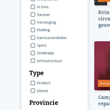
In huis
Krin
Vervoer
circ
Verzorging
gezo
Kleding
Kantoorartikelen
Sport
Onderwijs
Infrastructuur
Type
Product
Nieuw
Dienst
Camp
Provincie
repa