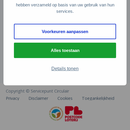
Veelgestelde vragen
hebben verzameld op basis van uw gebruik van hun
services.
Contact
De Natuur en Milieufederaties
Voorkeuren aanpassen
Arthur van Schendelstraat 600
3511 MJ Utrecht
Alles toestaan
info@natuurenmilieufederaties.nl
030-2567360
Details tonen
Copyright © Servicepunt Circulair
Privacy
Disclaimer
Cookies
Toegankelijkheid