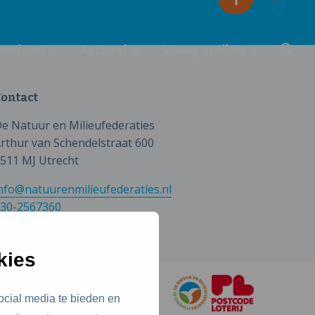
eedoen
Actueel
Vraag stellen
ontact
e Natuur en Milieufederaties
rthur van Schendelstraat 600
511 MJ Utrecht
nfo@natuurenmilieufederaties.nl
30-2567360
kies
ocial media te bieden en