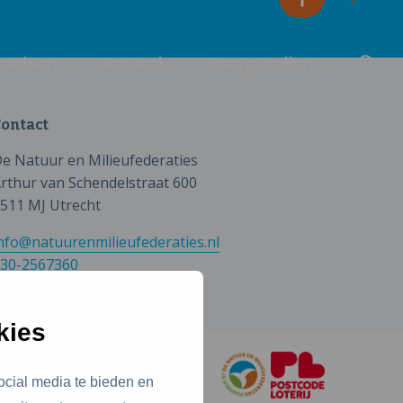
eedoen
Actueel
Vraag stellen
ontact
e Natuur en Milieufederaties
rthur van Schendelstraat 600
511 MJ Utrecht
nfo@natuurenmilieufederaties.nl
30-2567360
kies
ocial media te bieden en