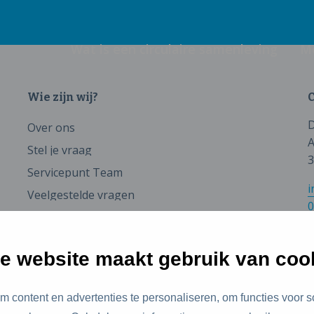
Wat is een circulaire samenleving
M
Wie zijn wij?
C
D
Over ons
A
Stel je vraag
3
Servicepunt Team
i
Veelgestelde vragen
0
e website maakt gebruik van coo
 content en advertenties te personaliseren, om functies voor s
id