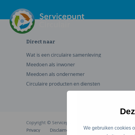
Direct naar
Wat is een circulaire samenleving
Meedoen als inwoner
Meedoen als ondernemer
Circulaire producten en diensten
Dez
Copyright © Servicepunt Circulair
We gebruiken cookies om
Privacy
Disclaimer
Cookies
Toegankelijkhe