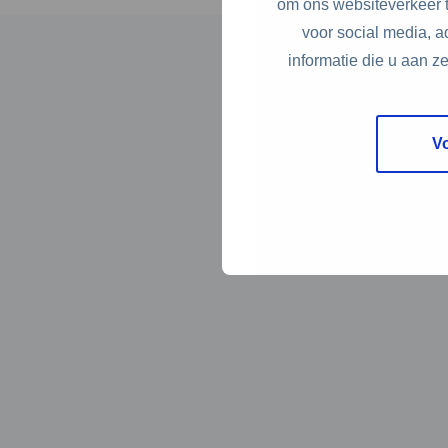
om ons websiteverkeer t
voor social media, 
informatie die u aan z
V