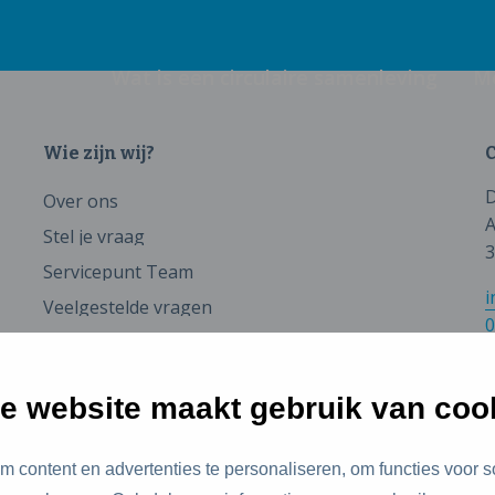
Wat is een circulaire samenleving
M
Wie zijn wij?
C
D
Over ons
A
Stel je vraag
3
Servicepunt Team
i
Veelgestelde vragen
0
e website maakt gebruik van coo
 content en advertenties te personaliseren, om functies voor s
id