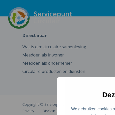
Direct naar
Wat is een circulaire samenleving
Meedoen als inwoner
Meedoen als ondernemer
Circulaire producten en diensten
Dez
Copyright © Servicepunt Circulair
We gebruiken cookies om
Privacy
Disclaimer
Cookies
Toegankelijkhe