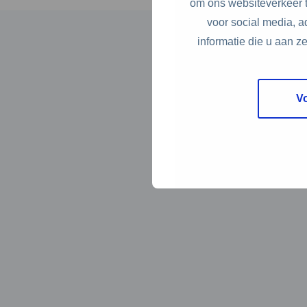
om ons websiteverkeer t
voor social media, 
informatie die u aan z
V