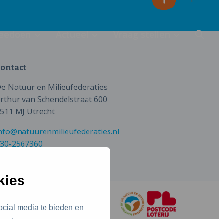
eedoen
Actueel
Vraag stellen
ontact
e Natuur en Milieufederaties
rthur van Schendelstraat 600
511 MJ Utrecht
nfo@natuurenmilieufederaties.nl
30-2567360
kies
ocial media te bieden en