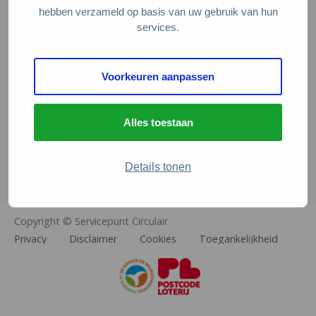
Veelgestelde vragen
hebben verzameld op basis van uw gebruik van hun
services.
Contact
De Natuur en Milieufederaties
Voorkeuren aanpassen
Arthur van Schendelstraat 600
3511 MJ Utrecht
Alles toestaan
info@natuurenmilieufederaties.nl
030-2567360
Details tonen
Copyright © Servicepunt Circulair
Privacy
Disclaimer
Cookies
Toegankelijkheid