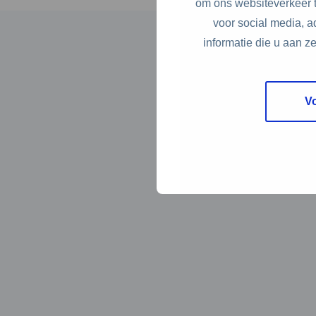
om ons websiteverkeer t
voor social media, 
informatie die u aan z
V