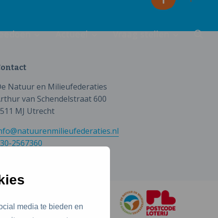
eedoen
Actueel
Vraag stellen
ontact
e Natuur en Milieufederaties
rthur van Schendelstraat 600
511 MJ Utrecht
nfo@natuurenmilieufederaties.nl
30-2567360
kies
ocial media te bieden en