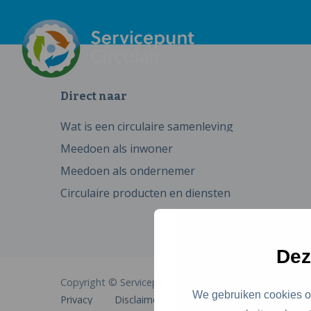
Direct naar
Wat is een circulaire samenleving
Meedoen als inwoner
Meedoen als ondernemer
Circulaire producten en diensten
Dez
Copyright © Servicepunt Circulair
We gebruiken cookies om
Privacy
Disclaimer
Cookies
Toegankelijkhe