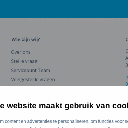
Wat is een circulaire samenleving
M
Wie zijn wij?
C
D
Over ons
A
Stel je vraag
3
Servicepunt Team
i
Veelgestelde vragen
0
e website maakt gebruik van coo
 content en advertenties te personaliseren, om functies voor s
id