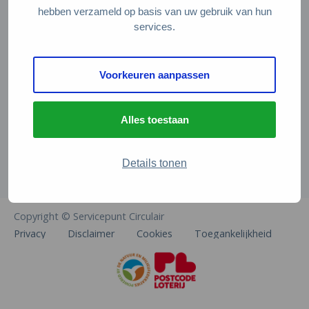
Veelgestelde vragen
hebben verzameld op basis van uw gebruik van hun
services.
Contact
De Natuur en Milieufederaties
Voorkeuren aanpassen
Arthur van Schendelstraat 600
3511 MJ Utrecht
Alles toestaan
info@natuurenmilieufederaties.nl
030-2567360
Details tonen
Copyright © Servicepunt Circulair
Privacy
Disclaimer
Cookies
Toegankelijkheid