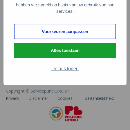
Veelgestelde vragen
hebben verzameld op basis van uw gebruik van hun
services.
Contact
De Natuur en Milieufederaties
Voorkeuren aanpassen
Arthur van Schendelstraat 600
3511 MJ Utrecht
Alles toestaan
info@natuurenmilieufederaties.nl
030-2567360
Details tonen
Copyright © Servicepunt Circulair
Privacy
Disclaimer
Cookies
Toegankelijkheid