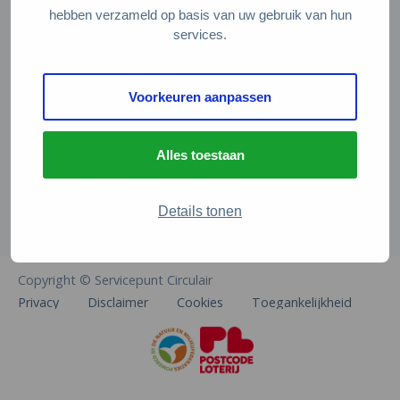
Veelgestelde vragen
hebben verzameld op basis van uw gebruik van hun
services.
Contact
De Natuur en Milieufederaties
Voorkeuren aanpassen
Arthur van Schendelstraat 600
3511 MJ Utrecht
Alles toestaan
info@natuurenmilieufederaties.nl
030-2567360
Details tonen
Copyright © Servicepunt Circulair
Privacy
Disclaimer
Cookies
Toegankelijkheid