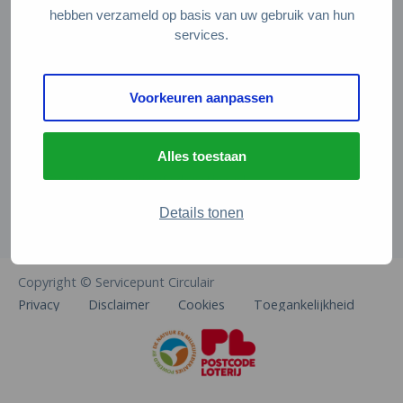
Veelgestelde vragen
hebben verzameld op basis van uw gebruik van hun
services.
Contact
De Natuur en Milieufederaties
Voorkeuren aanpassen
Arthur van Schendelstraat 600
3511 MJ Utrecht
Alles toestaan
info@natuurenmilieufederaties.nl
030-2567360
Details tonen
Copyright © Servicepunt Circulair
Privacy
Disclaimer
Cookies
Toegankelijkheid