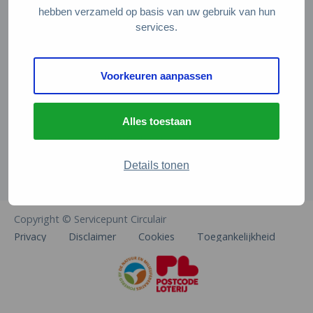
Veelgestelde vragen
hebben verzameld op basis van uw gebruik van hun
services.
Contact
De Natuur en Milieufederaties
Voorkeuren aanpassen
Arthur van Schendelstraat 600
3511 MJ Utrecht
Alles toestaan
info@natuurenmilieufederaties.nl
030-2567360
Details tonen
Copyright © Servicepunt Circulair
Privacy
Disclaimer
Cookies
Toegankelijkheid