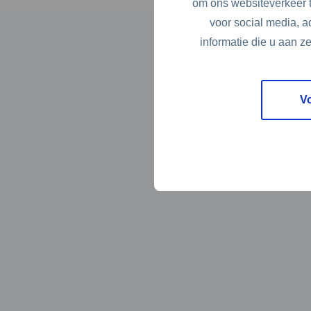
om ons websiteverkeer t
voor social media, 
informatie die u aan z
V