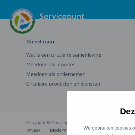
Direct naar
Wat is een circulaire samenleving
Meedoen als inwoner
Meedoen als ondernemer
Circulaire producten en diensten
Dez
Copyright © Servicepunt Circulair
We gebruiken cookies om
Privacy
Disclaimer
Cookies
Toegankelijkhe