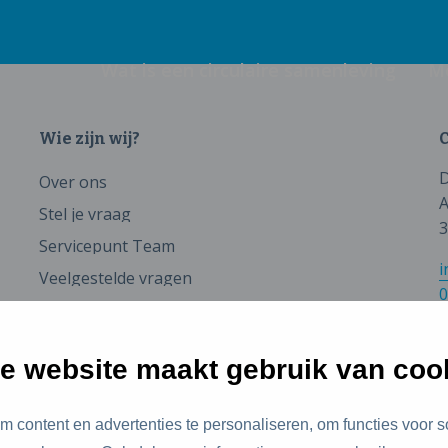
Wat is een circulaire samenleving
M
Wie zijn wij?
C
D
Over ons
A
Stel je vraag
3
Servicepunt Team
i
Veelgestelde vragen
0
e website maakt gebruik van coo
 content en advertenties te personaliseren, om functies voor s
id