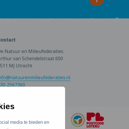
eedoen
Actueel
Vraag stellen
ontact
e Natuur en Milieufederaties
rthur van Schendelstraat 600
511 MJ Utrecht
nfo@natuurenmilieufederaties.nl
30-2567360
kies
ocial media te bieden en