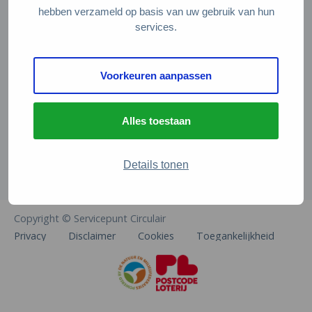
Veelgestelde vragen
hebben verzameld op basis van uw gebruik van hun
services.
Contact
De Natuur en Milieufederaties
Voorkeuren aanpassen
Arthur van Schendelstraat 600
3511 MJ Utrecht
Alles toestaan
info@natuurenmilieufederaties.nl
030-2567360
Details tonen
Copyright © Servicepunt Circulair
Privacy
Disclaimer
Cookies
Toegankelijkheid