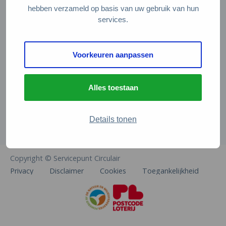
Veelgestelde vragen
hebben verzameld op basis van uw gebruik van hun
services.
Contact
De Natuur en Milieufederaties
Voorkeuren aanpassen
Arthur van Schendelstraat 600
3511 MJ Utrecht
Alles toestaan
info@natuurenmilieufederaties.nl
030-2567360
Details tonen
Copyright © Servicepunt Circulair
Privacy
Disclaimer
Cookies
Toegankelijkheid