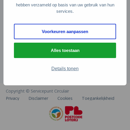
Veelgestelde vragen
hebben verzameld op basis van uw gebruik van hun
services.
Contact
De Natuur en Milieufederaties
Voorkeuren aanpassen
Arthur van Schendelstraat 600
3511 MJ Utrecht
Alles toestaan
info@natuurenmilieufederaties.nl
030-2567360
Details tonen
Copyright © Servicepunt Circulair
Privacy
Disclaimer
Cookies
Toegankelijkheid