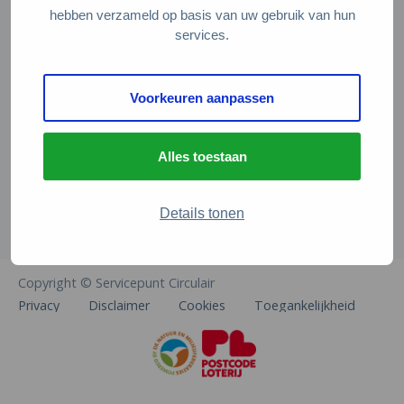
Veelgestelde vragen
hebben verzameld op basis van uw gebruik van hun
services.
Contact
De Natuur en Milieufederaties
Voorkeuren aanpassen
Arthur van Schendelstraat 600
3511 MJ Utrecht
Alles toestaan
info@natuurenmilieufederaties.nl
030-2567360
Details tonen
Copyright © Servicepunt Circulair
Privacy
Disclaimer
Cookies
Toegankelijkheid