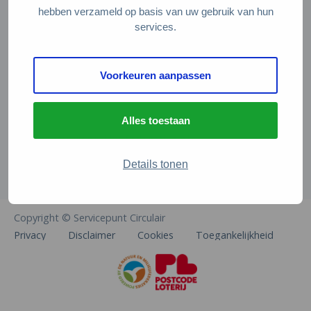
Veelgestelde vragen
hebben verzameld op basis van uw gebruik van hun
services.
Contact
De Natuur en Milieufederaties
Voorkeuren aanpassen
Arthur van Schendelstraat 600
3511 MJ Utrecht
Alles toestaan
info@natuurenmilieufederaties.nl
030-2567360
Details tonen
Copyright © Servicepunt Circulair
Privacy
Disclaimer
Cookies
Toegankelijkheid