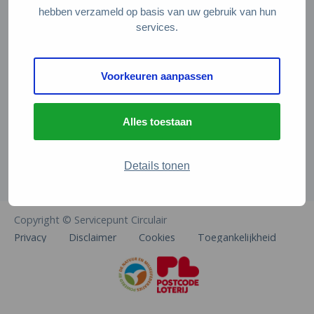
Veelgestelde vragen
hebben verzameld op basis van uw gebruik van hun
services.
Contact
De Natuur en Milieufederaties
Voorkeuren aanpassen
Arthur van Schendelstraat 600
3511 MJ Utrecht
Alles toestaan
info@natuurenmilieufederaties.nl
030-2567360
Details tonen
Copyright © Servicepunt Circulair
Privacy
Disclaimer
Cookies
Toegankelijkheid