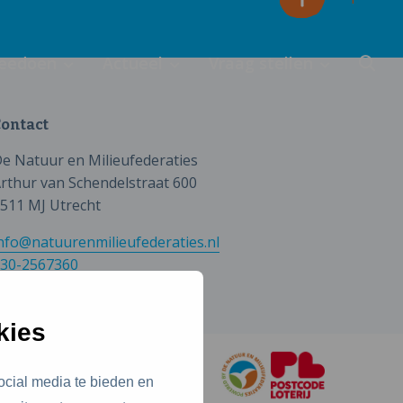
eedoen
Actueel
Vraag stellen
ontact
e Natuur en Milieufederaties
rthur van Schendelstraat 600
511 MJ Utrecht
nfo@natuurenmilieufederaties.nl
30-2567360
kies
ocial media te bieden en