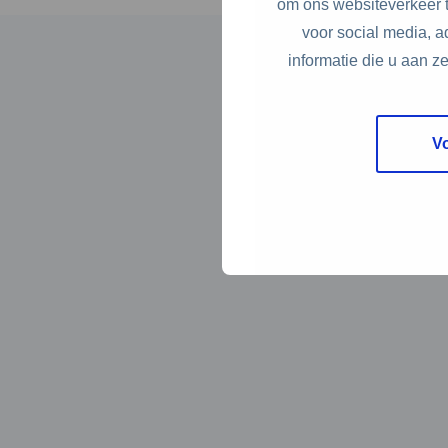
om ons websiteverkeer t
voor social media, 
informatie die u aan z
V