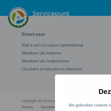
Direct naar
Wat is een circulaire samenleving
Meedoen als inwoner
Meedoen als ondernemer
Circulaire producten en diensten
Dez
Copyright © Servicepunt Circulair
We gebruiken cookies om
Privacy
Disclaimer
Cookies
Toegankelijkhe