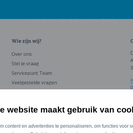
Wat is een circulaire samenleving
M
Wie zijn wij?
C
D
Over ons
A
Stel je vraag
3
Servicepunt Team
i
Veelgestelde vragen
0
e website maakt gebruik van coo
 content en advertenties te personaliseren, om functies voor s
id