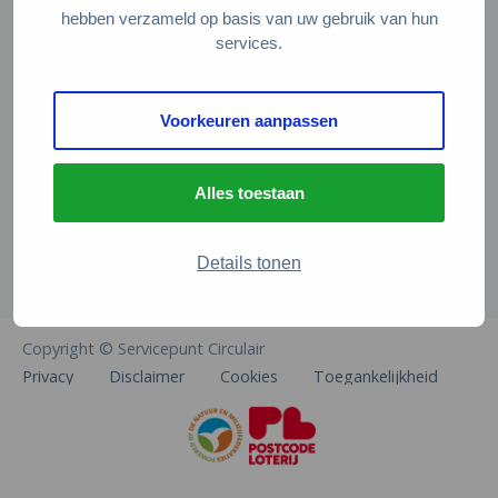
Veelgestelde vragen
hebben verzameld op basis van uw gebruik van hun
services.
Contact
De Natuur en Milieufederaties
Voorkeuren aanpassen
Arthur van Schendelstraat 600
3511 MJ Utrecht
Alles toestaan
info@natuurenmilieufederaties.nl
030-2567360
Details tonen
Copyright © Servicepunt Circulair
Privacy
Disclaimer
Cookies
Toegankelijkheid