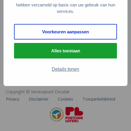
Veelgestelde vragen
hebben verzameld op basis van uw gebruik van hun
services.
Contact
De Natuur en Milieufederaties
Voorkeuren aanpassen
Arthur van Schendelstraat 600
3511 MJ Utrecht
Alles toestaan
info@natuurenmilieufederaties.nl
030-2567360
Details tonen
Copyright © Servicepunt Circulair
Privacy
Disclaimer
Cookies
Toegankelijkheid