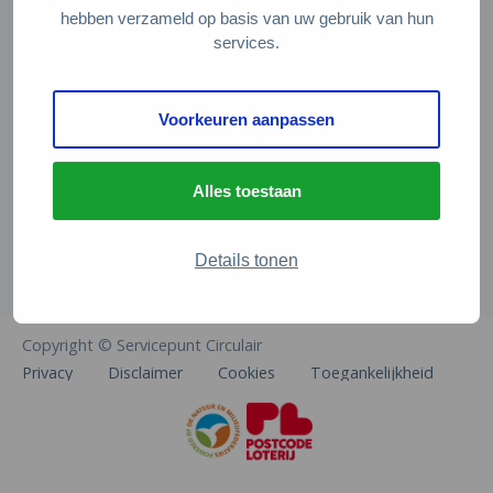
Veelgestelde vragen
hebben verzameld op basis van uw gebruik van hun
services.
Contact
De Natuur en Milieufederaties
Voorkeuren aanpassen
Arthur van Schendelstraat 600
3511 MJ Utrecht
Alles toestaan
info@natuurenmilieufederaties.nl
030-2567360
Details tonen
Copyright © Servicepunt Circulair
Privacy
Disclaimer
Cookies
Toegankelijkheid