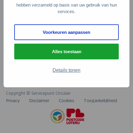
Veelgestelde vragen
hebben verzameld op basis van uw gebruik van hun
services.
Contact
De Natuur en Milieufederaties
Voorkeuren aanpassen
Arthur van Schendelstraat 600
3511 MJ Utrecht
Alles toestaan
info@natuurenmilieufederaties.nl
030-2567360
Details tonen
Copyright © Servicepunt Circulair
Privacy
Disclaimer
Cookies
Toegankelijkheid