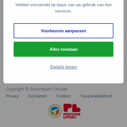
Veelgestelde vragen
hebben verzameld op basis van uw gebruik van hun
services.
Contact
De Natuur en Milieufederaties
Voorkeuren aanpassen
Arthur van Schendelstraat 600
3511 MJ Utrecht
Alles toestaan
info@natuurenmilieufederaties.nl
030-2567360
Details tonen
Copyright © Servicepunt Circulair
Privacy
Disclaimer
Cookies
Toegankelijkheid