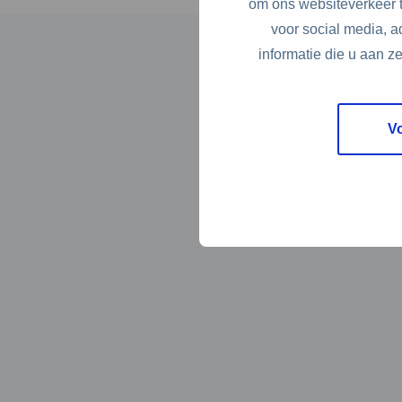
om ons websiteverkeer t
voor social media, 
informatie die u aan z
V