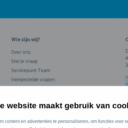
Wat is een circulaire samenleving
M
Wie zijn wij?
C
D
Over ons
A
Stel je vraag
3
Servicepunt Team
i
Veelgestelde vragen
0
e website maakt gebruik van coo
 content en advertenties te personaliseren, om functies voor s
id