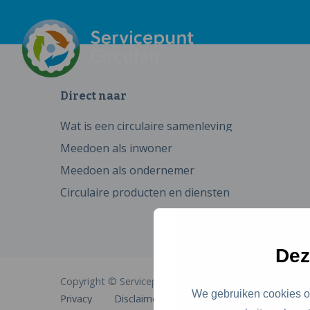
Direct naar
Wat is een circulaire samenleving
Meedoen als inwoner
Meedoen als ondernemer
Circulaire producten en diensten
Dez
Copyright © Servicepunt Circulair
We gebruiken cookies om
Privacy
Disclaimer
Cookies
Toegankelijkhe