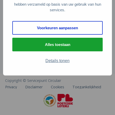
Veelgestelde vragen
hebben verzameld op basis van uw gebruik van hun
services.
Contact
De Natuur en Milieufederaties
Voorkeuren aanpassen
Arthur van Schendelstraat 600
3511 MJ Utrecht
Alles toestaan
info@natuurenmilieufederaties.nl
030-2567360
Details tonen
Copyright © Servicepunt Circulair
Privacy
Disclaimer
Cookies
Toegankelijkheid