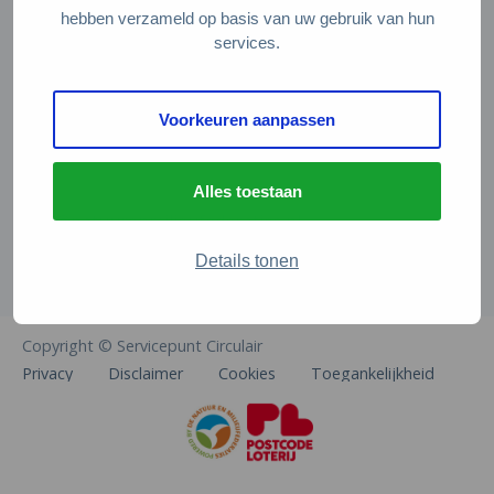
Veelgestelde vragen
hebben verzameld op basis van uw gebruik van hun
services.
Contact
De Natuur en Milieufederaties
Voorkeuren aanpassen
Arthur van Schendelstraat 600
3511 MJ Utrecht
Alles toestaan
info@natuurenmilieufederaties.nl
030-2567360
Details tonen
Copyright © Servicepunt Circulair
Privacy
Disclaimer
Cookies
Toegankelijkheid