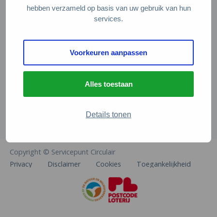
Veelgestelde vragen
hebben verzameld op basis van uw gebruik van hun
services.
Contact
De Natuur en Milieufederaties
Voorkeuren aanpassen
Arthur van Schendelstraat 600
3511 MJ Utrecht
Alles toestaan
info@natuurenmilieufederaties.nl
030-2567360
Details tonen
Copyright © Servicepunt Circulair
Privacy
Disclaimer
Cookies
Toegankelijkheid