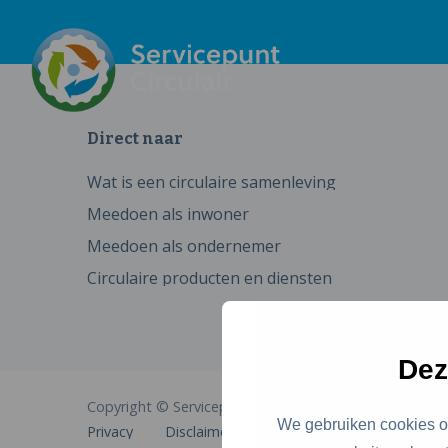
Direct naar
Wat is een circulaire samenleving
Meedoen als inwoner
Meedoen als ondernemer
Circulaire producten en diensten
Dez
Copyright © Servicepunt Circulair
We gebruiken cookies om
Privacy
Disclaimer
Cookies
Toegankelijkhe