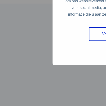
om ons websiteverkeer t
voor social media, 
informatie die u aan z
V