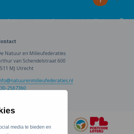
eedoen
Actueel
Vraag stellen
ontact
e Natuur en Milieufederaties
rthur van Schendelstraat 600
511 MJ Utrecht
nfo@natuurenmilieufederaties.nl
30-2567360
kies
ocial media te bieden en