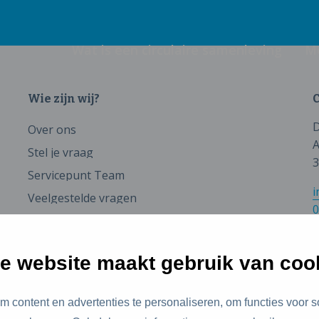
Wat is een circulaire samenleving
M
Wie zijn wij?
C
D
Over ons
A
Stel je vraag
3
Servicepunt Team
i
Veelgestelde vragen
0
e website maakt gebruik van coo
 content en advertenties te personaliseren, om functies voor s
id