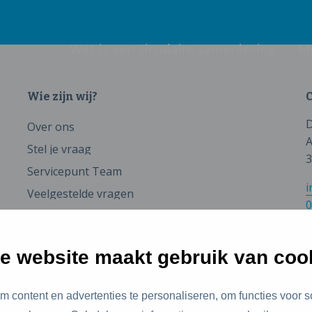
Wat is een circulaire samenleving
M
Wie zijn wij?
C
D
Over ons
A
Stel je vraag
3
Servicepunt Team
i
Veelgestelde vragen
0
e website maakt gebruik van coo
 content en advertenties te personaliseren, om functies voor s
id