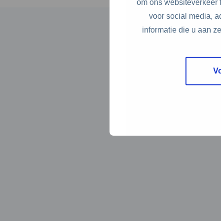
om ons websiteverkeer t
voor social media, 
informatie die u aan z
V