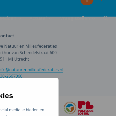
eedoen
Actueel
Vraag stellen
ontact
e Natuur en Milieufederaties
rthur van Schendelstraat 600
511 MJ Utrecht
nfo@natuurenmilieufederaties.nl
30-2567360
kies
ocial media te bieden en