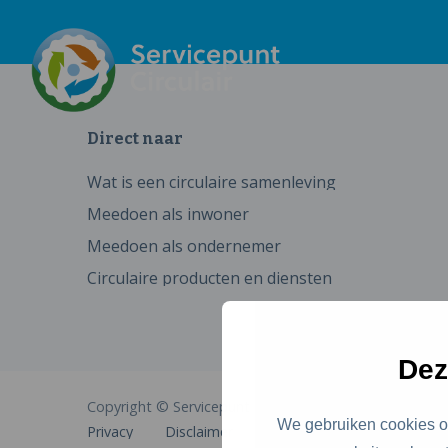
Direct naar
Wat is een circulaire samenleving
Meedoen als inwoner
Meedoen als ondernemer
Circulaire producten en diensten
Dez
Copyright © Servicepunt Circulair
We gebruiken cookies om
Privacy
Disclaimer
Cookies
Toegankelijkhe