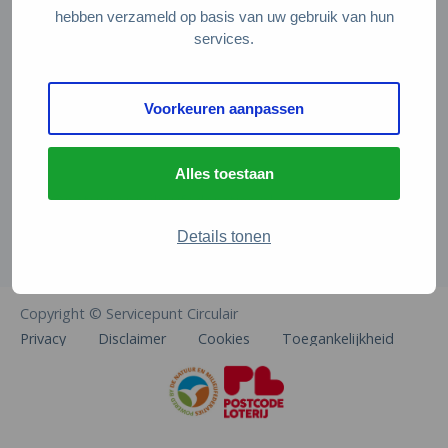
Veelgestelde vragen
hebben verzameld op basis van uw gebruik van hun
services.
Contact
De Natuur en Milieufederaties
Voorkeuren aanpassen
Arthur van Schendelstraat 600
3511 MJ Utrecht
Alles toestaan
info@natuurenmilieufederaties.nl
030-2567360
Details tonen
Copyright © Servicepunt Circulair
Privacy
Disclaimer
Cookies
Toegankelijkheid