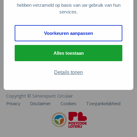
Veelgestelde vragen
hebben verzameld op basis van uw gebruik van hun
services.
Contact
De Natuur en Milieufederaties
Voorkeuren aanpassen
Arthur van Schendelstraat 600
3511 MJ Utrecht
Alles toestaan
info@natuurenmilieufederaties.nl
030-2567360
Details tonen
Copyright © Servicepunt Circulair
Privacy
Disclaimer
Cookies
Toegankelijkheid