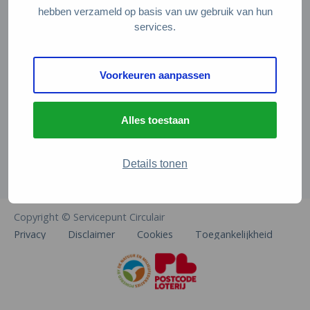
Veelgestelde vragen
hebben verzameld op basis van uw gebruik van hun
services.
Contact
De Natuur en Milieufederaties
Voorkeuren aanpassen
Arthur van Schendelstraat 600
3511 MJ Utrecht
Alles toestaan
info@natuurenmilieufederaties.nl
030-2567360
Details tonen
Copyright © Servicepunt Circulair
Privacy
Disclaimer
Cookies
Toegankelijkheid