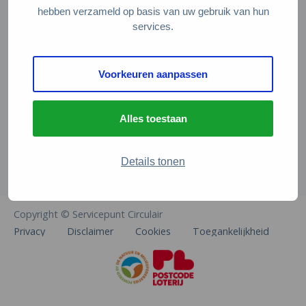
Veelgestelde vragen
hebben verzameld op basis van uw gebruik van hun
services.
Contact
De Natuur en Milieufederaties
Voorkeuren aanpassen
Arthur van Schendelstraat 600
3511 MJ Utrecht
Alles toestaan
info@natuurenmilieufederaties.nl
030-2567360
Details tonen
Copyright © Servicepunt Circulair
Privacy
Disclaimer
Cookies
Toegankelijkheid